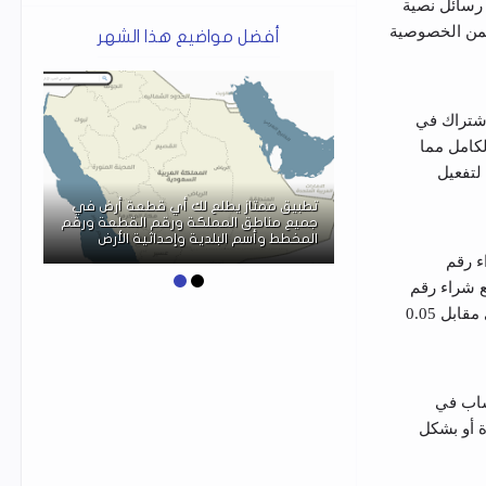
ال رسائل نصية
يضمن الخصوصية
أفضل مواضيع هذا الشهر
مين الاشتراك في
ماتيكي بالكامل مما
لخدمة لتفعيل
تطبيق ممتاز يطلع لك أي قطعة أرض في
موقع trodo لبيع قطع غيار السيارات و
جميع مناطق المملكة ورقم القطعة ورقم
شرة
المخطط وأسم البلدية وإحداثية الأرض
ء رقم
ع شراء رقم
هاتف افتراضي لـ Telegram وWhatsapp وViber وInstagram وFacebook وأي منصة شائعة أخرى مقابل 0.05
ساب في
 أو بشكل