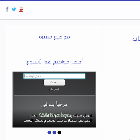
مواضيع مميزة
اب
أفضل مواضيع هذا الأسبوع
برنامج LatencyMon يخبرك بالضبط ما الذي
اتصل عليك رقم ماتعرف اسمه ، هذا
الموقع ممتاز ... حط الرقم ويجيك الاسم