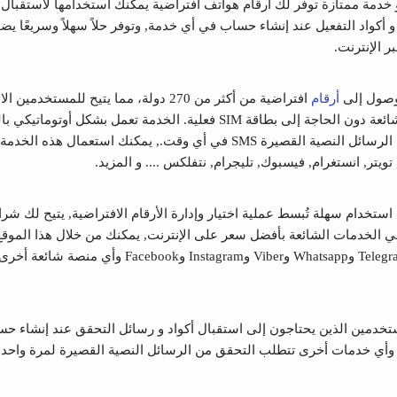
 SMS-MAN هو خدمة ممتازة توفر لك أرقام هواتف افتراضية يمكنك استخدامها لاستقب
و أكواد التفعيل عند إنشاء حساب في أي خدمة, وتوفر حلاً سهلاً وسريعًا 
 الإنترنت.
لوصول إلى
أرقام
افتراضية من أكثر من 270 دولة، مما يتيح للمستخد
أكثر من 500 خدمة شائعة دون الحاجة إلى بطاقة SIM فعلية. الخدمة تعمل بشكل أوتو
يضمن سرعة استلام الرسائل النصية القصيرة SMS في أي وقت., يمكنك استعمال هذه ا
يتر, انستغرام, فيسبوك, تليجرام, نتفلكس .... و المزيد.
يشحن للسعودية مبا
استخدام سهلة تُبسط عملية اختيار وإدارة الأرقام الافتراضية, يتيح لك شرا
 الخدمات الشائعة بأفضل سعر على الإنترنت, يمكنك من خلال هذا الموق
تخدمين الذين يحتاجون إلى استقبال أكواد و رسائل التحقق عند إنشاء ح
 وأي خدمات أخرى تتطلب التحقق من الرسائل النصية القصيرة لمرة واحدة