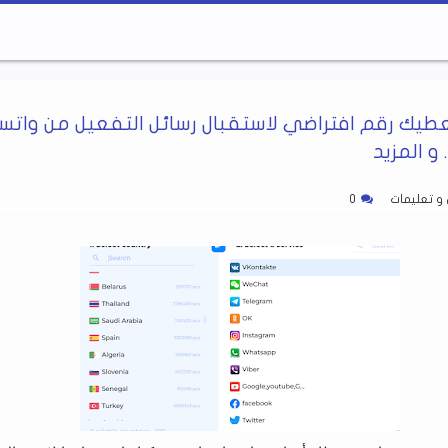
يك رقم افتراضي لاستقبال رسائل التفعيل من واتس
 و المزيد
و تعليمات
0
تطبيق ممتاز يطلع لك أي قطعة أرض في
جميع مناطق المملكة ورقم القطعة ورقم
المخطط وأسم البلدية وإحداثية الأرض
يبطئ حاسوبك