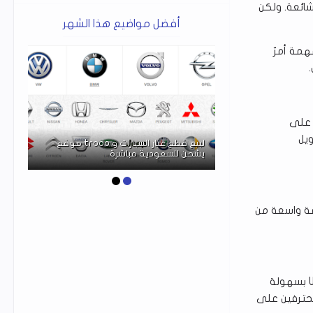
ُعدّ تحويل ملفات PDF إلى مستندات Word عملية شائعة. ولكن
أفضل مواضيع هذا الشهر
همة أمرٌ
حفاظ على
تطبي
ويل
موقع trodo لبيع قطع غيار السيارات و
جميع
يشحن للسعودية مباشرة
المخط
 بسلاسة، ويدعم مجموعة واسعة من
يوفر مجموعة واسعة من خيارات التحويل. يمكن للمستخدمين تحويل ملفات PDF إلى Word بسهولة
محترفين على