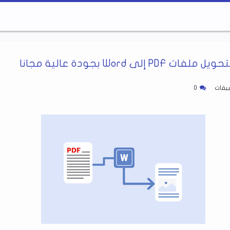
يقات
0
يبطئ حاسوبك