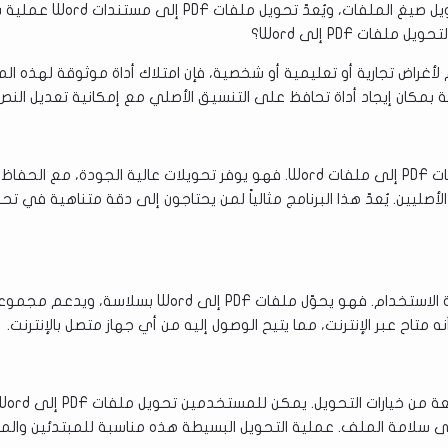
غالباً ما ستحتاج تحويل صيغ الملفات، وي
ملفات PDF إلى Word؟
 لأغراض تجارية أو تعليمية أو شخصية، فإن امتلاك أداة موثوقة لهذه الم
 بمكان إيجاد أداة تحافظ على التنسيق الأصلي مع إمكانية تعديل النص.
يتيح لك تحويل ملفات PDF إلى ملفات Word. فهو يوفر تحويلات عالية الجودة، مع ال
أصليين. يُعدّ هذا البرنامج مثالياً لمن يحتاجون إلى دقة متناهية في تح
يتميز بواجهة سهلة الاستخدام. فهو يحوّل ملفات PDF إلى Word
ه متاح عبر الإنترنت، مما يتيح الوصول إليه من أي جهاز متصل بالإنترنت.
ى سلامة الملف. عملية التحويل البسيطة هذه مناسبة للمبتدئين وال