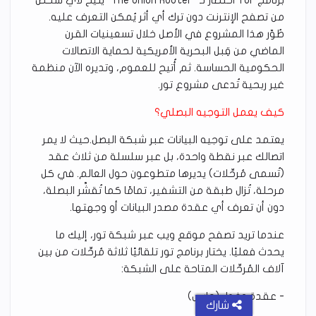
برنامج Tor اختصار لـ "The Onion Router" يتيح لأي شخص
من تصفح الإنترنت دون ترك أي أثر يُمكن التعرف عليه.
طُوّر هذا المشروع في الأصل خلال تسعينيات القرن
الماضي من قِبل البحرية الأمريكية لحماية الاتصالات
الحكومية الحساسة. ثم أُتيح للعموم، وتديره الآن منظمة
غير ربحية تُدعى مشروع تور.
كيف يعمل التوجيه البصلي؟
يعتمد على توجيه البيانات عبر شبكة البصل.حيث لا يمر
اتصالك عبر نقطة واحدة، بل عبر سلسلة من ثلاث عقد
(تُسمى مُرحِّلات) يديرها متطوعون حول العالم. في كل
مرحلة، تُزال طبقة من التشفير، تمامًا كما تُقشَّر البصلة،
دون أن تعرف أي عقدة مصدر البيانات أو وجهتها.
عندما تريد تصفح موقع ويب عبر شبكة تور، إليك ما
يحدث فعليًا. يختار برنامج تور تلقائيًا ثلاثة مُرحِّلات من بين
آلاف المُرحِّلات المتاحة على الشبكة:
- عقدة دخول (حارس)
شارك